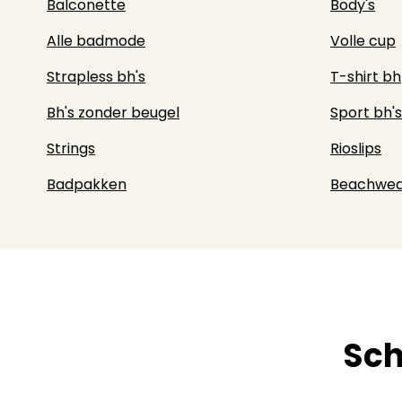
Balconette
Body's
Alle badmode
Volle cup
Strapless bh's
T-shirt bh
Bh's zonder beugel
Sport bh's
Strings
Rioslips
Badpakken
Beachwea
Sch