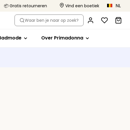
NL
📦 Gratis retourneren
Vind een boetiek
-type
Shop op stijl
Shop op stijl
Over Primadonna
Waar ben je naar op zoek?
el
Bikini tops
Volle cup
Primadonna x Vivian Hoorn
Badpakken
Minimizer bh
Dit is Primadonna
Badmode
Over Primadonna
orts
de bh's
ikini slips
Plunge
Body Love Project
evormde bh's
Tankini tops
Balconette
Kwaliteit die blijft
Beachwear
T-shirt bh
Collecties
lips
Bralette
Alle badmode
Hartvorm
Strapless
Sport