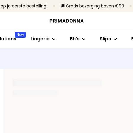
op je eerste bestelling!
🚚 Gratis bezorging boven €90
Shop op stijl
Shop op collectie
Shop op maat
Shop op stijl
Shop op bh
Bh's
Primadonna
B- tot C-cup
Rioslips
Zonder beug
New
Slips
Primadonna Twist
D- tot E-cup
Tailleslips
Met beugel
lutions
Lingerie
Bh's
Slips
Body's
Sport
F- tot H-cup
Hotpants & sh
Voorgevorm
B
Shapewear
Bestsellers
I- tot M-cup
Strings
Niet-voorg
Naadloze slips
Alle lingerie
Corrigerende s
Alle slips
Vind mijn maat
Alle bh's
Vind mijn maat