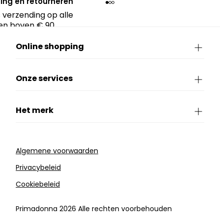
ing en retourneren
 verzending op alle
en boven € 90.
Online shopping
Onze services
Het merk
Algemene voorwaarden
Privacybeleid
Cookiebeleid
Primadonna 2026 Alle rechten voorbehouden