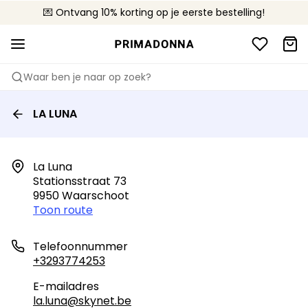
💌 Ontvang 10% korting op je eerste bestelling!
🚚 Gratis bezorging boven €90
📦 Gratis retourneren
Waar ben je naar op zoek?
LA LUNA
La Luna

Stationsstraat 73

9950 Waarschoot
Toon route
Telefoonnummer
+3293774253
E-mailadres
la.luna@skynet.be