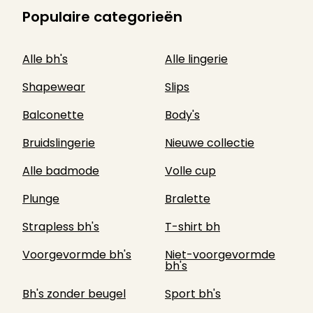
Populaire categorieën
Alle bh's
Alle lingerie
Shapewear
Slips
Balconette
Body's
Bruidslingerie
Nieuwe collectie
Alle badmode
Volle cup
Plunge
Bralette
Strapless bh's
T-shirt bh
Voorgevormde bh's
Niet-voorgevormde
bh's
Bh's zonder beugel
Sport bh's