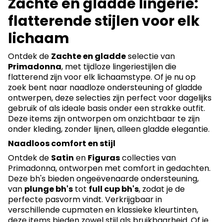
Zachte en gladde lingerie:
flatterende stijlen voor elk
lichaam
Ontdek de
Zachte en gladde
selectie van
Primadonna
, met tijdloze lingeriestijlen die
flatterend zijn voor elk lichaamstype. Of je nu op
zoek bent naar naadloze ondersteuning of gladde
ontwerpen, deze selecties zijn perfect voor dagelijks
gebruik of als ideale basis onder een strakke outfit.
Deze items zijn ontworpen om onzichtbaar te zijn
onder kleding, zonder lijnen, alleen gladde elegantie.
Naadloos comfort en stijl
Ontdek de
Satin
en
Figuras
collecties van
Primadonna, ontworpen met comfort in gedachten.
Deze bh's bieden ongeëvenaarde ondersteuning,
van
plunge bh's
tot
full cup bh's
, zodat je de
perfecte pasvorm vindt. Verkrijgbaar in
verschillende cupmaten en klassieke kleurtinten,
deze items bieden zowel stijl als bruikbaarheid. Of je