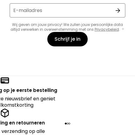
E-mailadres
Wij geven om jouw privacy! We zullen jouw persoonlijke data
altijd verwerken in overeenstemming met ons
Privacybeleid
.
Schrijf je in
 op je eerste bestelling
nze nieuwsbrief en geniet
lkomstkorting
ing en retourneren
 verzending op alle