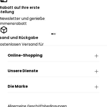
 Rabatt auf Ihre erste
tellung
Newsletter und genieße
kommensrabatt
rsand und Rückgabe
ostenlosen Versand für
ngen über CHF 150.
Online-Shopping
Unsere Dienste
Die Marke
Allgemeine Geschäftsbedingungen