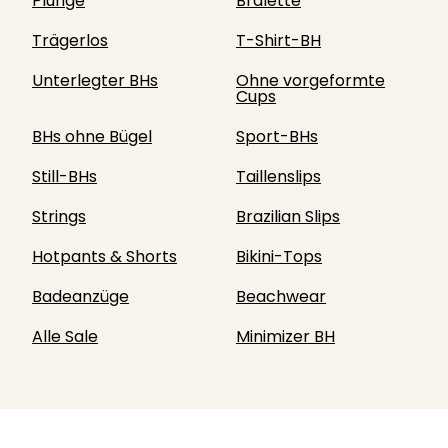
Plunge
Bralette
Trägerlos
T-Shirt-BH
Unterlegter BHs
Ohne vorgeformte
Cups
BHs ohne Bügel
Sport-BHs
Still-BHs
Taillenslips
Strings
Brazilian Slips
Hotpants & Shorts
Bikini-Tops
Badeanzüge
Beachwear
Alle Sale
Minimizer BH