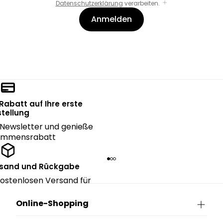
Datenschutzerklärung
verarbeiten.
Anmelden
 Rabatt auf Ihre erste
tellung
Newsletter und genieße
kommensrabatt
rsand und Rückgabe
ostenlosen Versand für
ngen über CHF 150.
Online-Shopping