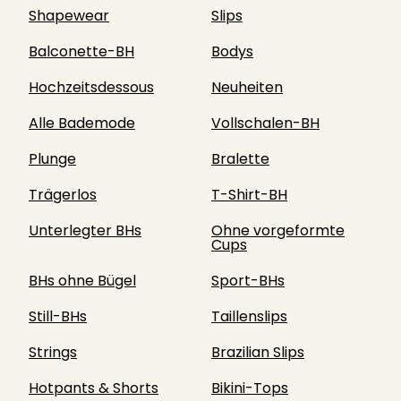
Shapewear
Slips
Balconette-BH
Bodys
Hochzeitsdessous
Neuheiten
Alle Bademode
Vollschalen-BH
Plunge
Bralette
Trägerlos
T-Shirt-BH
Unterlegter BHs
Ohne vorgeformte
Cups
BHs ohne Bügel
Sport-BHs
Still-BHs
Taillenslips
Strings
Brazilian Slips
Hotpants & Shorts
Bikini-Tops