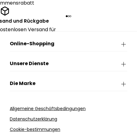
kommensrabatt
rsand und Rückgabe
ostenlosen Versand für
ngen über CHF 150.
Online-Shopping
Unsere Dienste
Die Marke
Allgemeine Geschäftsbedingungen
Datenschutzerklärung
Cookie-bestimmungen