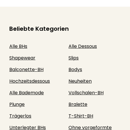
Beliebte Kategorien
Alle BHs
Alle Dessous
Shapewear
Slips
Balconette-BH
Bodys
Hochzeitsdessous
Neuheiten
Alle Bademode
Vollschalen-BH
Plunge
Bralette
Trägerlos
T-Shirt-BH
Unterlegter BHs
Ohne vorgeformte