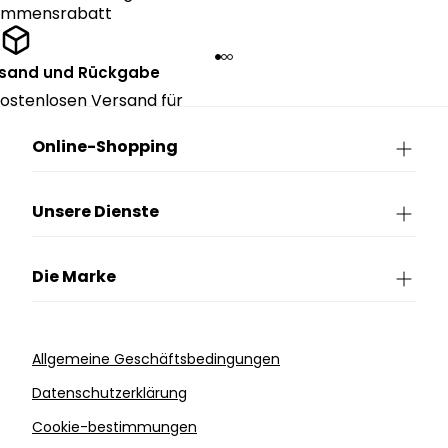
kommensrabatt
rsand und Rückgabe
ostenlosen Versand für
ngen über CHF 150.
Online-Shopping
Unsere Dienste
Die Marke
Allgemeine Geschäftsbedingungen
Datenschutzerklärung
Cookie-bestimmungen