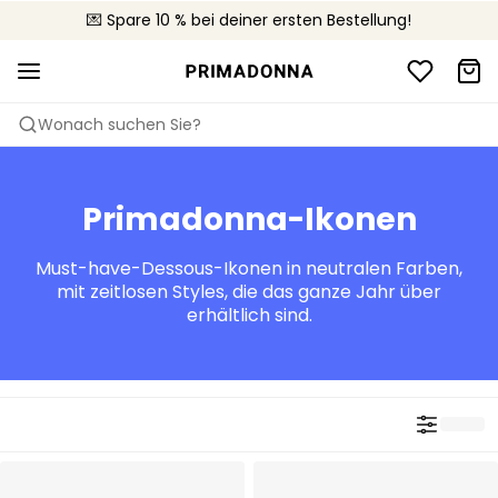
🚚 Kostenloser Versand bei Bestellungen über CHF 150
💌 Spare 10 % bei deiner ersten Bestellung!
📦 Kostenlose Rücksendungen
Wonach suchen Sie?
Primadonna-Ikonen
Must-have-Dessous-Ikonen in neutralen Farben,
mit zeitlosen Styles, die das ganze Jahr über
erhältlich sind.