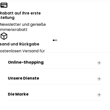
 Rabatt auf Ihre erste
tellung
Newsletter und genieße
kommensrabatt
rsand und Rückgabe
ostenlosen Versand für
ngen über CHF 150.
Online-Shopping
Unsere Dienste
Die Marke