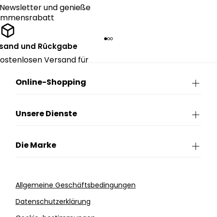
Newsletter und genieße
kommensrabatt
rsand und Rückgabe
ostenlosen Versand für
ngen über CHF 150.
Online-Shopping
Unsere Dienste
Die Marke
Allgemeine Geschäftsbedingungen
Datenschutzerklärung