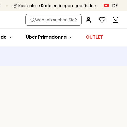
DE
0
📦 Kostenlose Rücksendungen
Eine Boutique finden
Typ
h Stil
Shop nach Stil
Über Primadonna
Wonach suchen Sie?
ops
Vollschalen-BH
Primadonna x Vivian Hoorn
züge
Minimizer BH
Das ist Primadonna
ode
Über Primadonna
OUTLET
ips
Plunge
Das Body-Love-Projekt
mte Cups
-Tops
Balconette-BH
Qualität, die bleibt
ear
T-Shirt-BH
Kollektionen
Bralette
demode
Herzform
Trägerlos
Sport