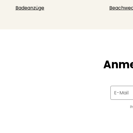
Badeanzüge
Beachwea
Anme
E-Mail
I