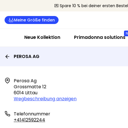
💌 Spare 10 % bei deiner ersten Beste
Meine Größe finden
Neue Kollektion
Primadonna solutions
PEROSA AG
Perosa Ag

Grossmatte 12

6014 Littau
Wegbeschreibung anzeigen
Telefonnummer
+41412592244