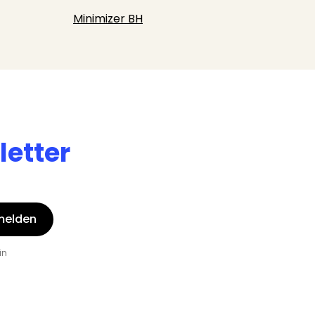
Minimizer BH
etter
melden
in