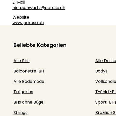
E-Mail
nina.schwartz@perosa.ch
Website
www.perosa.ch
Beliebte Kategorien
Alle BHs
Alle Dess
Balconette-BH
Bodys
Alle Bademode
Vollschal
Trägerlos
T-Shirt-B
BHs ohne Bügel
Sport-BH
Strings
Brazilian S