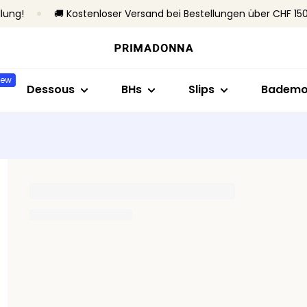
llung!
🚚 Kostenloser Versand bei Bestellungen über CHF 15
Shop nach Stil
Shop nach Kollektion
Shop nach Größe
Shop nach Stil
Shop nach BH-
Shop nac
BHs
Primadonna
B bis C
Brazilian Slips
Ohne Bügel
Bikini-T
New
Slips
Primadonna Twist
D bis E
Taillenslips
Mit Bügel
Badean
Dessous
BHs
Slips
Badem
Bodys
Sport
F bis H
Hotpants & Shorts
Unterlegter BHs
Bikini-Sl
Shapewear
Bestseller
I bis M
Strings
Ohne vorgefor
Tankini
Nahtlose Slips
Beachw
Alle Dessous
Shaping Slips
Alle Ba
Alle slips
Meine Größe finden
Alle BHs
Meine Größe finden