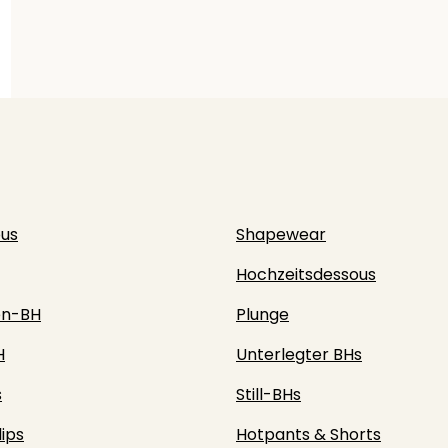
ous
Shapewear
Hochzeitsdessous
en-BH
Plunge
H
Unterlegter BHs
s
Still-BHs
lips
Hotpants & Shorts