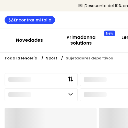
💌 ¡Descuento del 10% en
Com
Encontrar mi talla
Suj
New
Bra
Primadonna
Le
Novedades
Bod
solutions
Len
Toda la lencería
Sport
Sujetadores deportivos
Tod