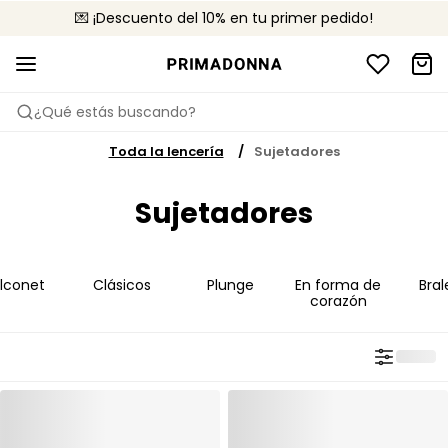
💌 ¡Descuento del 10% en tu primer pedido!
🚚 Envío gratuito a partir de 75 €
📦 Devoluciones gratuitas
¿Qué estás buscando?
Toda la lencería
Sujetadores
Sujetadores
lconet
Clásicos
Plunge
En forma de
Bral
corazón