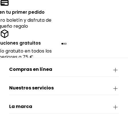
en tu primer pedido
ro boletín y disfruta de
queño regalo
luciones gratuitos
ío gratuito en todos los
eriores a 75 €.
Compras en línea
Nuestros servicios
La marca