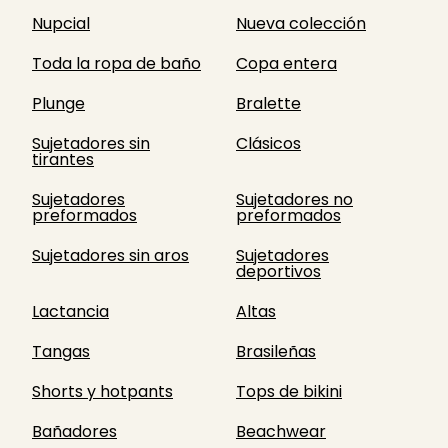
Nupcial
Nueva colección
Toda la ropa de baño
Copa entera
Plunge
Bralette
Sujetadores sin
Clásicos
tirantes
Sujetadores
Sujetadores no
preformados
preformados
Sujetadores sin aros
Sujetadores
deportivos
Lactancia
Altas
Tangas
Brasileñas
Shorts y hotpants
Tops de bikini
Bañadores
Beachwear