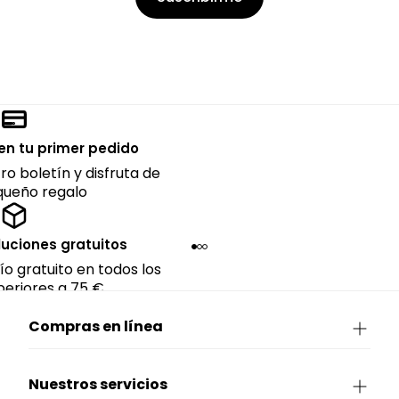
en tu primer pedido
ro boletín y disfruta de
queño regalo
luciones gratuitos
ío gratuito en todos los
eriores a 75 €.
Compras en línea
Nuestros servicios