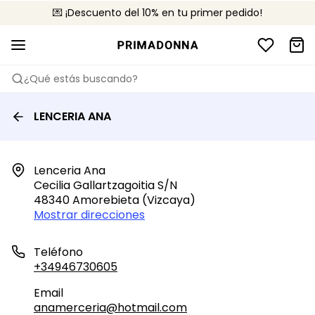
💌 ¡Descuento del 10% en tu primer pedido!
🚚 Envío gratuito a partir de 75 €
📦 Devoluciones gratuitas
¿Qué estás buscando?
LENCERIA ANA
Lenceria Ana

Cecilia Gallartzagoitia S/n

48340 Amorebieta (vizcaya)
Mostrar direcciones
Teléfono
+34946730605
Email
anamerceria@hotmail.com