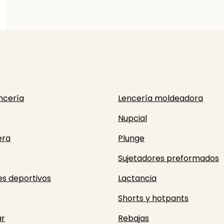
ncería
Lencería moldeadora
Nupcial
era
Plunge
Sujetadores preformados
es deportivos
Lactancia
Shorts y hotpants
r
Rebajas