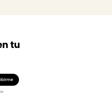
en tu
ibirme
de