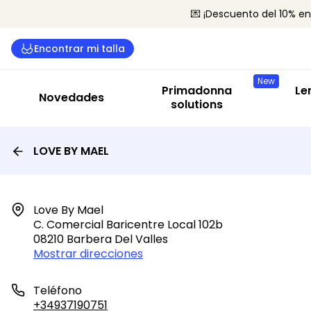
💌 ¡Descuento del 10% en
Com
Encontrar mi talla
Suj
New
Bra
Primadonna
Le
Novedades
Bod
solutions
Len
LOVE BY MAEL
Tod
Love By Mael

C. Comercial Baricentre Local 102b

08210 Barbera Del Valles
Mostrar direcciones
Teléfono
+34937190751