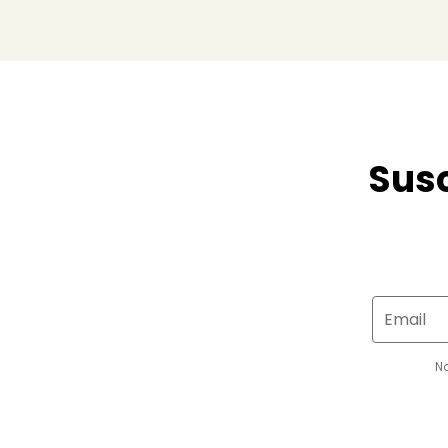
Susc
Email
N