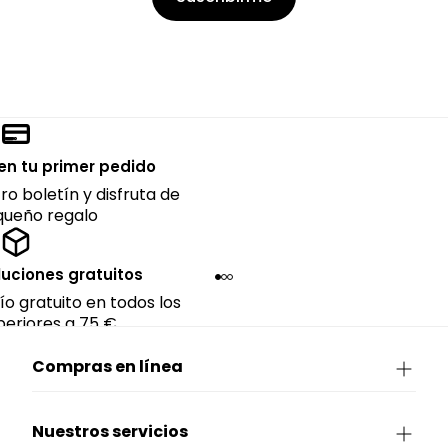
en tu primer pedido
ro boletín y disfruta de
queño regalo
luciones gratuitos
ío gratuito en todos los
eriores a 75 €.
Compras en línea
Nuestros servicios