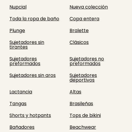
Nupcial
Nueva colección
Toda la ropa de baño
Copa entera
Plunge
Bralette
Sujetadores sin
Clásicos
tirantes
Sujetadores
Sujetadores no
preformados
preformados
Sujetadores sin aros
Sujetadores
deportivos
Lactancia
Altas
Tangas
Brasileñas
Shorts y hotpants
Tops de bikini
Bañadores
Beachwear