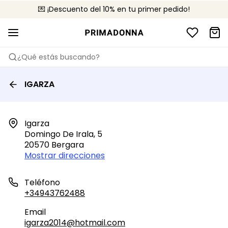
💌 ¡Descuento del 10% en tu primer pedido!
🚚 Envío gratuito a partir de 75 €
📦 Devoluciones gratuitas
¿Qué estás buscando?
IGARZA
Igarza

Domingo De Irala, 5

20570 Bergara
Mostrar direcciones
Teléfono
+34943762488
Email
igarza2014@hotmail.com