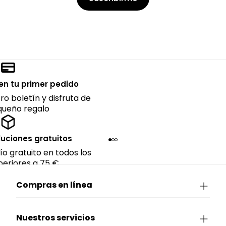
en tu primer pedido
ro boletín y disfruta de
queño regalo
luciones gratuitos
ío gratuito en todos los
eriores a 75 €.
Compras en línea
Nuestros servicios