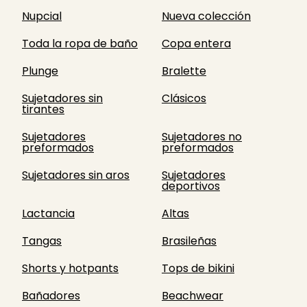
Nupcial
Nueva colección
Toda la ropa de baño
Copa entera
Plunge
Bralette
Sujetadores sin
Clásicos
tirantes
Sujetadores
Sujetadores no
preformados
preformados
Sujetadores sin aros
Sujetadores
deportivos
Lactancia
Altas
Tangas
Brasileñas
Shorts y hotpants
Tops de bikini
Bañadores
Beachwear