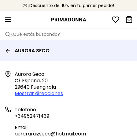
💌 ¡Descuento del 10% en tu primer pedido!
🚚 Envío gratuito a partir de 75 €
📦 Devoluciones gratuitas
¿Qué estás buscando?
AURORA SECO
Aurora Seco

C/ España, 20

29640 Fuengirola
Mostrar direcciones
Teléfono
+34952471439
Email
auroraruizseco@hotmail.com