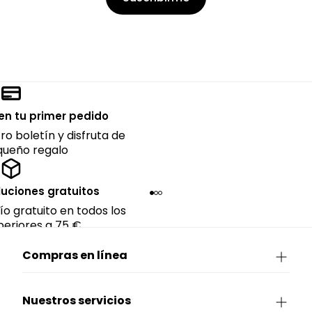
en tu primer pedido
ro boletín y disfruta de
queño regalo
luciones gratuitos
ío gratuito en todos los
eriores a 75 €.
Compras en línea
Nuestros servicios