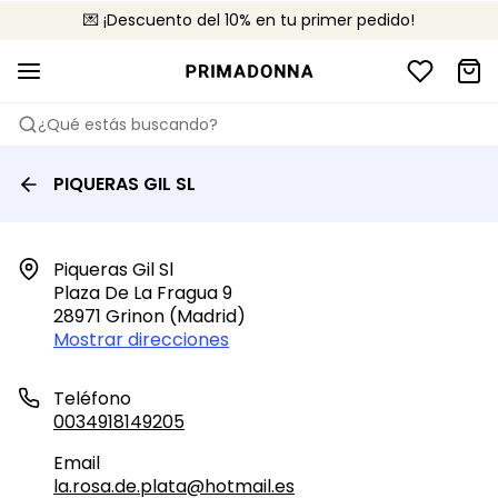
💌 ¡Descuento del 10% en tu primer pedido!
🚚 Envío gratuito a partir de 75 €
📦 Devoluciones gratuitas
¿Qué estás buscando?
PIQUERAS GIL SL
Piqueras Gil Sl

Plaza De La Fragua 9

28971 Grinon (madrid)
Mostrar direcciones
Teléfono
0034918149205
Email
la.rosa.de.plata@hotmail.es