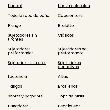
Nupcial
Nueva colección
Toda la ropa de baño
Copa entera
Plunge
Bralette
Sujetadores sin
Clásicos
tirantes
Sujetadores
Sujetadores no
preformados
preformados
Sujetadores sin aros
Sujetadores
deportivos
Lactancia
Altas
Tangas
Brasileñas
Shorts y hotpants
Tops de bikini
Bañadores
Beachwear