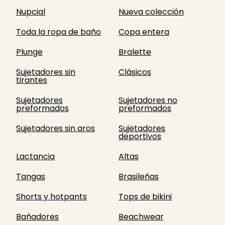
Nupcial
Nueva colección
Toda la ropa de baño
Copa entera
Plunge
Bralette
Sujetadores sin
Clásicos
tirantes
Sujetadores
Sujetadores no
preformados
preformados
Sujetadores sin aros
Sujetadores
deportivos
Lactancia
Altas
Tangas
Brasileñas
Shorts y hotpants
Tops de bikini
Bañadores
Beachwear