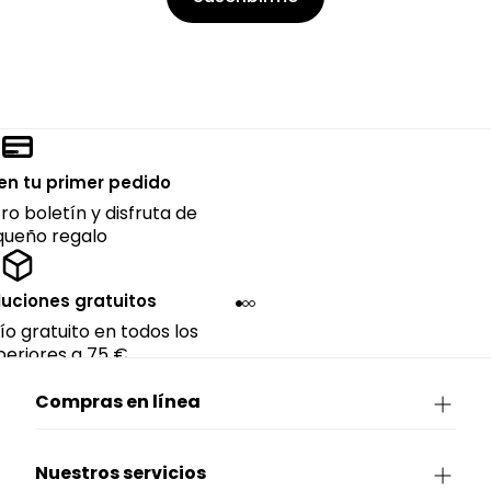
en tu primer pedido
ro boletín y disfruta de
queño regalo
luciones gratuitos
ío gratuito en todos los
eriores a 75 €.
Compras en línea
Nuestros servicios