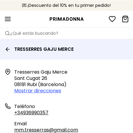
💌 ¡Descuento del 10% en tu primer pedido!
🚚 Envío gratuito a partir de 75 €
📦 Devoluciones gratuitas
¿Qué estás buscando?
TRESSERRES GAJU MERCE
Tresserres Gaju Merce

Sant Cugat 26

08191 Rubi (barcelona)
Mostrar direcciones
Teléfono
+34936990357
Email
mm.tresserras@gmail.com