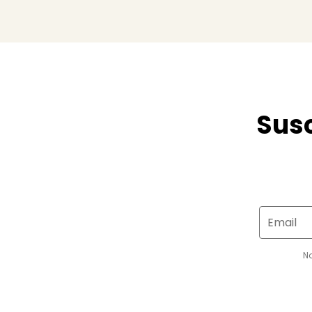
Susc
Email
N