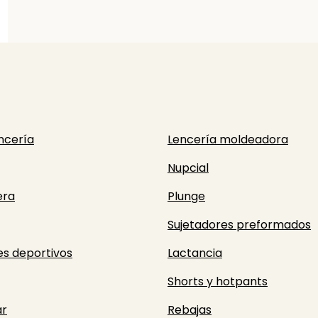
ncería
Lencería moldeadora
Nupcial
era
Plunge
Sujetadores preformados
es deportivos
Lactancia
Shorts y hotpants
r
Rebajas