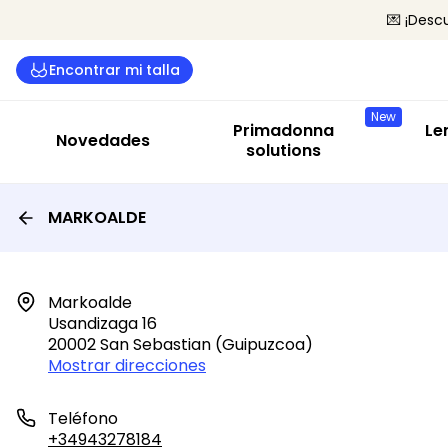
💌 ¡Desc
Com
Encontrar mi talla
Suj
New
Bra
Primadonna
Le
Novedades
Bod
solutions
Len
MARKOALDE
Tod
Markoalde

Usandizaga 16

20002 San Sebastian (guipuzcoa)
Mostrar direcciones
Teléfono
+34943278184