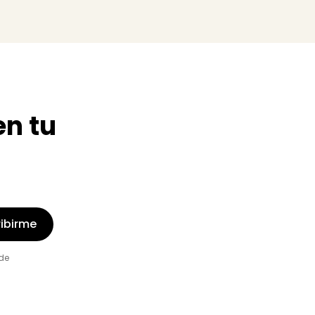
en tu
ibirme
de