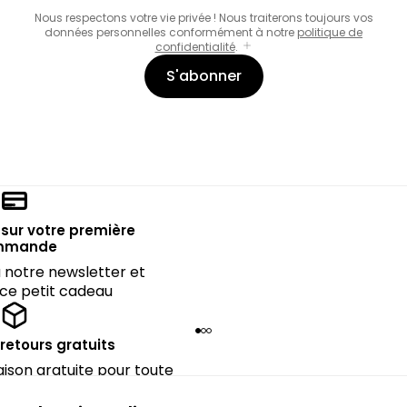
Nous respectons votre vie privée ! Nous traiterons toujours vos
données personnelles conformément à notre
politique de
confidentialité
.
S'abonner
sur votre première
mmande
notre newsletter et
 ce petit cadeau
 retours gratuits
raison gratuite pour toute
périeure à 90€.