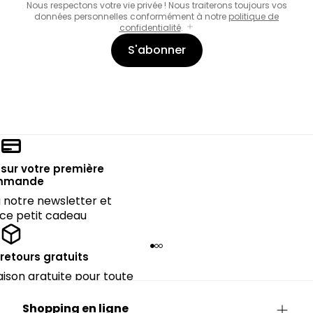
Nous respectons votre vie privée ! Nous traiterons toujours vos
données personnelles conformément à notre
politique de
confidentialité
.
S'abonner
sur votre première
mmande
notre newsletter et
 ce petit cadeau
 retours gratuits
raison gratuite pour toute
périeure à 90€.
Shopping en ligne