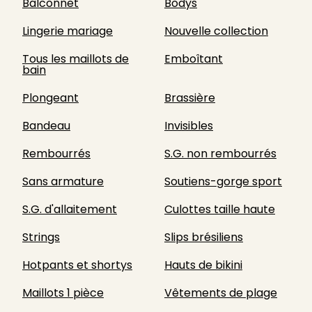
Balconnet
Bodys
Lingerie mariage
Nouvelle collection
Tous les maillots de
Emboîtant
bain
Plongeant
Brassière
Bandeau
Invisibles
Rembourrés
S.G. non rembourrés
Sans armature
Soutiens-gorge sport
S.G. d'allaitement
Culottes taille haute
Strings
Slips brésiliens
Hotpants et shortys
Hauts de bikini
Maillots 1 pièce
Vêtements de plage