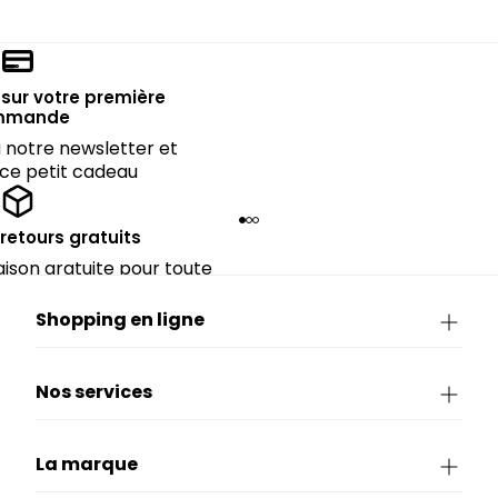
sur votre première
mmande
notre newsletter et
 ce petit cadeau
 retours gratuits
raison gratuite pour toute
périeure à 90€.
Shopping en ligne
Nos services
La marque