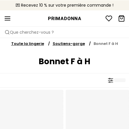
💌 Recevez 10 % sur votre première commande !
🌍 Vendus dans 627 boutiques en France
🚚 Livraison gratuite à partir de 90€
Que cherchez-vous ?
Toute la lingerie
Soutiens-gorge
Bonnet F à H
Bonnet F à H