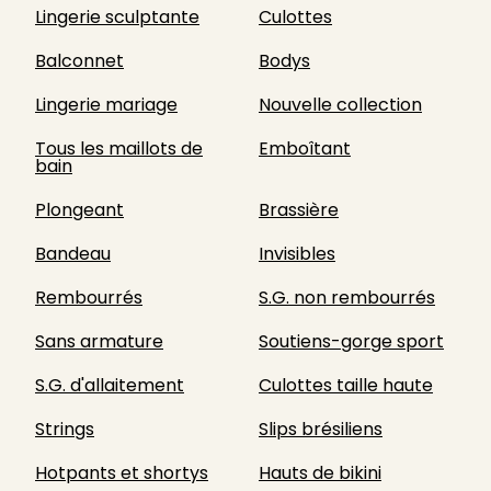
Lingerie sculptante
Culottes
Balconnet
Bodys
Lingerie mariage
Nouvelle collection
Tous les maillots de
Emboîtant
bain
Plongeant
Brassière
Bandeau
Invisibles
Rembourrés
S.G. non rembourrés
Sans armature
Soutiens-gorge sport
S.G. d'allaitement
Culottes taille haute
Strings
Slips brésiliens
Hotpants et shortys
Hauts de bikini