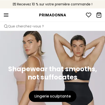
💌 Recevez 10 % sur votre première commande !
🚚 Livraison gratuite à partir de 90€
📦 Retours gratuits
Que cherchez-vous ?
Shapewear that smooths,
not suffocates
Lingerie sculptante