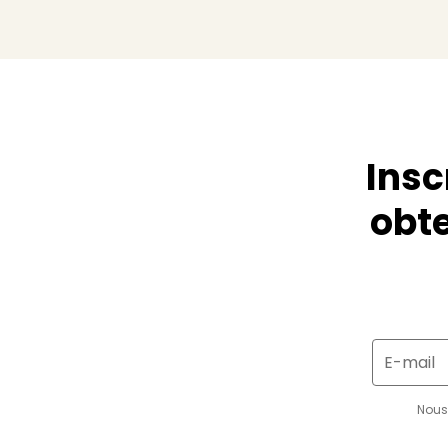
Insc
obte
E-mail
Nous 