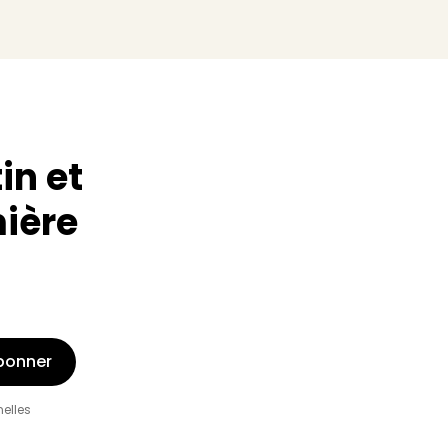
in et
mière
bonner
nelles