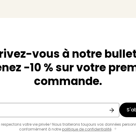
rivez-vous à notre bullet
nez -10 % sur votre pre
commande.
S'a
respectons votre vie privée ! Nous traiterons toujours vos données person
conformément à notre
politique de confidentialité
.