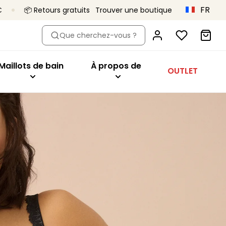
FR
€
📦 Retours gratuits
Trouver une boutique
dèle
eter par modèle
Acheter par modèle
À propos de
Que cherchez-vous ?
oîtant
Hauts de bikini
Primadonna x Vivian Hoorn
aute
ien-gorge minimiseur
Maillots 1 pièce
C’est ça, Primadonna
Maillots de bain
À propos de
OUTLET
tys
geant
Bas de bikini
Le projet Body Love
onnet
Tankini
Une qualité qui dure
utures
ibles
Vêtements de plage
Collections
es
sière
Tous les maillots de bain
orme de coeur
deau
t