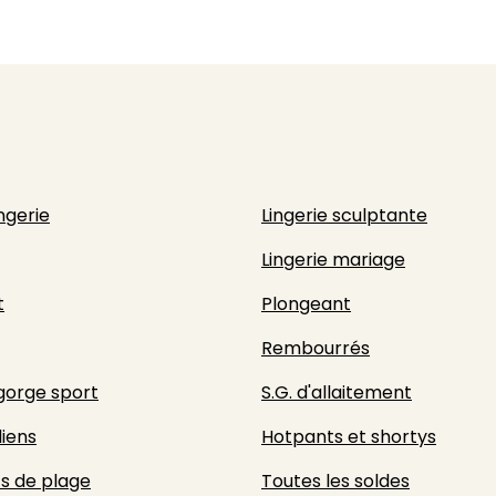
ingerie
Lingerie sculptante
Lingerie mariage
t
Plongeant
Rembourrés
gorge sport
S.G. d'allaitement
liens
Hotpants et shortys
s de plage
Toutes les soldes