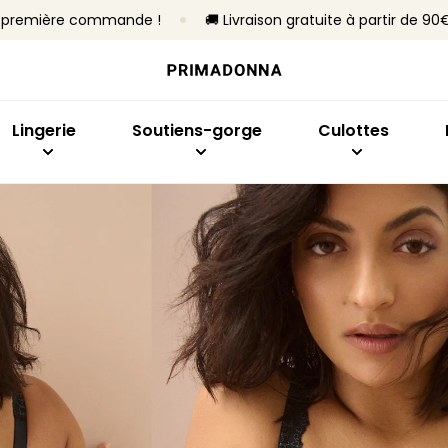
re première commande !
🚚 Livraison gratuite à partir de 90
Acheter par modèle
Acheter par taille
Acheter par collection
Acheter par type
Acheter par mo
Ach
Soutiens-gorge
Bonnet B à C
Primadonna
Sans armatures
Slips brésiliens
Emb
Culottes
Bonnet D à E
Primadonna Twist
Avec armatures
Culottes taille h
Sout
Lingerie
Soutiens-gorge
Culottes
Bodys
Bonnet F à H
Sport
Rembourrés
Hotpants et shor
Plon
Lingerie sculptante
Bonnet I à M
Best-sellers
Non rembourrés
Strings
Balc
Culottes sans co
Invis
Toute la lingerie
Culottes gainant
Bras
En f
Tous les culottes
Ban
Trouver ma taille
Spor
Tous les soutiens-gorge
Trouver ma taille