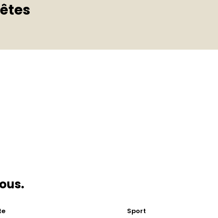
fêtes
vous.
te
Sport