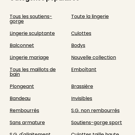
Tous les soutiens-
Toute la lingerie
gorge
Lingerie sculptante
Culottes
Balconnet
Bodys
Lingerie mariage
Nouvelle collection
Tous les maillots de
Emboîtant
bain
Plongeant
Brassière
Bandeau
Invisibles
Rembourrés
S.G. non rembourrés
Sans armature
Soutiens-gorge sport
S.G. d'allaitement
Culottes taille haute