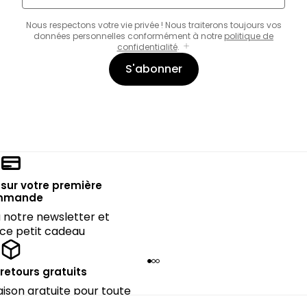
Nous respectons votre vie privée ! Nous traiterons toujours vos
données personnelles conformément à notre
politique de
confidentialité
.
S'abonner
sur votre première
mmande
notre newsletter et
 ce petit cadeau
 retours gratuits
raison gratuite pour toute
périeure à 90€.