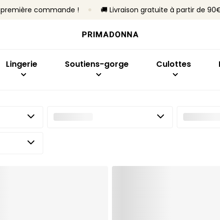
re première commande !
🚚 Livraison gratuite à partir de 90
Acheter par modèle
Acheter par taille
Acheter par collection
Acheter par type
Acheter par mo
Ach
Soutiens-gorge
Bonnet B à C
Primadonna
Sans armatures
Slips brésiliens
Emb
Culottes
Bonnet D à E
Primadonna Twist
Avec armatures
Culottes taille h
Sout
Lingerie
Soutiens-gorge
Culottes
Bodys
Bonnet F à H
Sport
Rembourrés
Hotpants et shor
Plon
Lingerie sculptante
Bonnet I à M
Best-sellers
Non rembourrés
Strings
Balc
Culottes sans co
Invis
Toute la lingerie
Culottes gainant
Bras
En f
Tous les culottes
Ban
Trouver ma taille
Spor
Tous les soutiens-gorge
Trouver ma taille