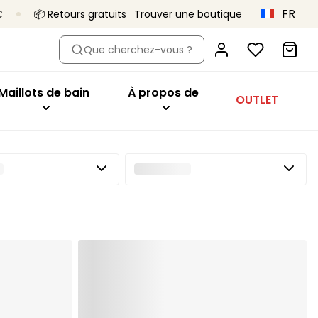
FR
€
📦 Retours gratuits
Trouver une boutique
dèle
eter par modèle
Acheter par modèle
À propos de
Que cherchez-vous ?
oîtant
Hauts de bikini
Primadonna x Vivian Hoorn
aute
ien-gorge minimiseur
Maillots 1 pièce
C’est ça, Primadonna
Maillots de bain
À propos de
OUTLET
tys
geant
Bas de bikini
Le projet Body Love
onnet
Tankini
Une qualité qui dure
utures
ibles
Vêtements de plage
Collections
es
sière
Tous les maillots de bain
orme de coeur
deau
t