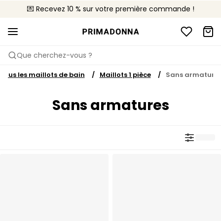
💌 Recevez 10 % sur votre première commande !
🚚 Livraison gratuite à partir de 90€
📦 Retours gratuits
Que cherchez-vous ?
Tous les maillots de bain
Maillots 1 pièce
Sans armature
Sans armatures