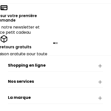
sur votre première
mmande
notre newsletter et
 ce petit cadeau
 retours gratuits
raison gratuite pour toute
périeure à 90€.
Shopping en ligne
Nos services
La marque