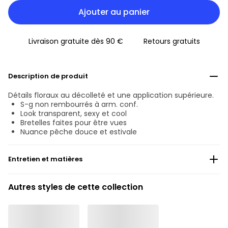
Ajouter au panier
Livraison gratuite dès 90 €
Retours gratuits
Description de produit
Détails floraux au décolleté et une application supérieure.
S-g non rembourrés à arm. conf.
Look transparent, sexy et cool
Bretelles faites pour être vues
Nuance pêche douce et estivale
Entretien et matières
Ne pas blanchir
Autres styles de cette collection
Lavage professionnel exclu
Séchage à la machine exclu
30°C Programme modéré
°
30