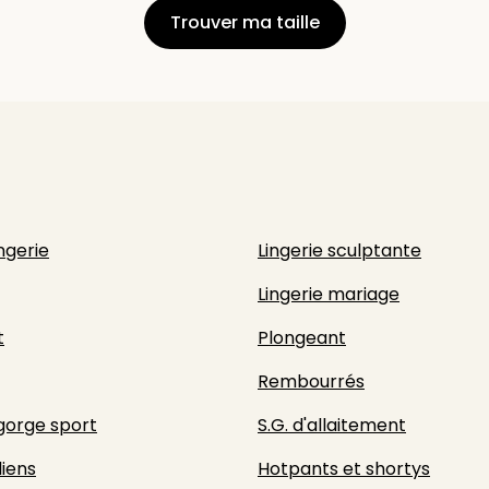
Trouver ma taille
ingerie
Lingerie sculptante
Lingerie mariage
t
Plongeant
Rembourrés
gorge sport
S.G. d'allaitement
liens
Hotpants et shortys