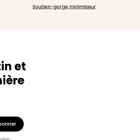
Soutien-gorge minimiseur
in et
mière
bonner
nelles