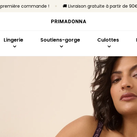
re première commande !
🚚 Livraison gratuite à partir de 90
Acheter par modèle
Acheter par taille
Acheter par collection
Acheter par type
Acheter par mo
Ach
Soutiens-gorge
Bonnet B à C
Primadonna
Sans armatures
Slips brésiliens
Emb
Culottes
Bonnet D à E
Primadonna Twist
Avec armatures
Culottes taille h
Sout
Lingerie
Soutiens-gorge
Culottes
Bodys
Bonnet F à H
Sport
Rembourrés
Hotpants et shor
Plon
Lingerie sculptante
Bonnet I à M
Best-sellers
Non rembourrés
Strings
Balc
Culottes sans co
Invis
Toute la lingerie
Culottes gainant
Bras
En f
Tous les culottes
Ban
Trouver ma taille
Spor
Tous les soutiens-gorge
Trouver ma taille