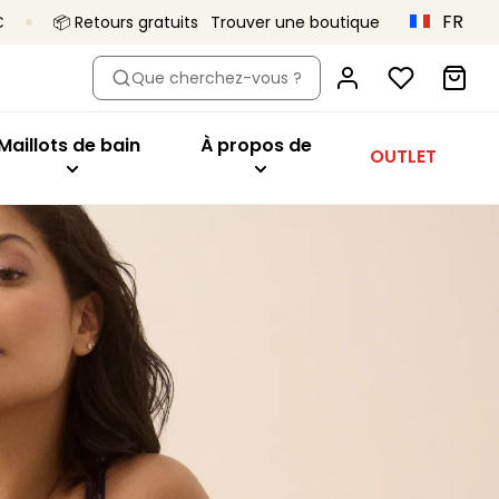
FR
€
📦 Retours gratuits
Trouver une boutique
dèle
eter par modèle
Acheter par modèle
À propos de
Que cherchez-vous ?
oîtant
Hauts de bikini
Primadonna x Vivian Hoorn
aute
ien-gorge minimiseur
Maillots 1 pièce
C’est ça, Primadonna
Maillots de bain
À propos de
OUTLET
tys
geant
Bas de bikini
Le projet Body Love
onnet
Tankini
Une qualité qui dure
utures
ibles
Vêtements de plage
Collections
es
sière
Tous les maillots de bain
orme de coeur
deau
t