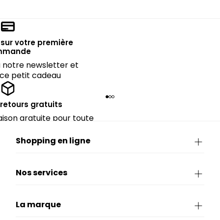
sur votre première
mmande
notre newsletter et
 ce petit cadeau
 retours gratuits
raison gratuite pour toute
périeure à 90€.
Shopping en ligne
Nos services
La marque