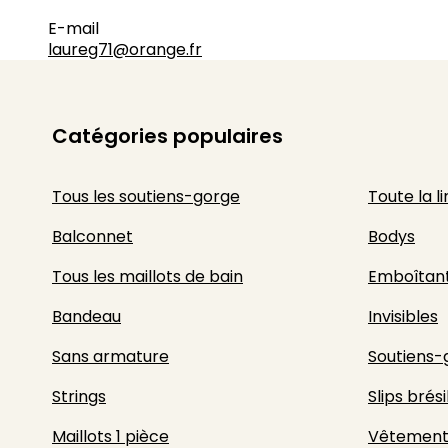
E-mail
laureg71@orange.fr
Catégories populaires
Tous les soutiens-gorge
Toute la l
Balconnet
Bodys
Tous les maillots de bain
Emboîtan
Bandeau
Invisibles
Sans armature
Soutiens-
Strings
Slips brési
Maillots 1 pièce
Vêtement