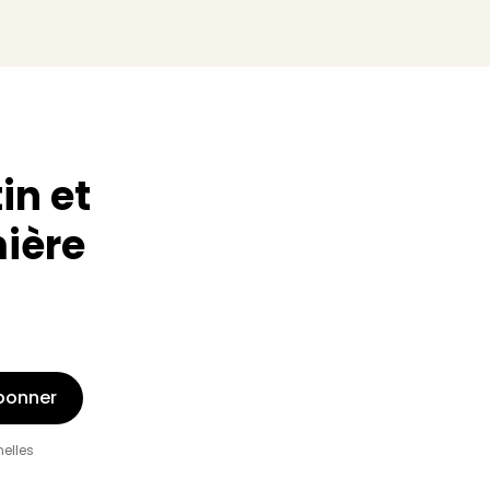
in et
mière
bonner
nelles