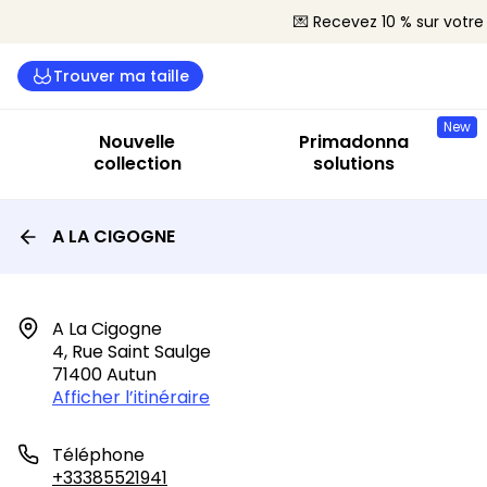
💌 Recevez 10 % sur vot
Trouver ma taille
New
Nouvelle
Primadonna
collection
solutions
A LA CIGOGNE
A La Cigogne

4, Rue Saint Saulge

71400 Autun
Afficher l’itinéraire
Téléphone
+33385521941