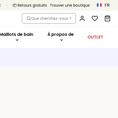
FR
€
📦 Retours gratuits
Trouver une boutique
dèle
eter par modèle
Acheter par modèle
À propos de
Que cherchez-vous ?
oîtant
Hauts de bikini
Primadonna x Vivian Hoorn
aute
ien-gorge minimiseur
Maillots 1 pièce
C’est ça, Primadonna
Maillots de bain
À propos de
OUTLET
tys
geant
Bas de bikini
Le projet Body Love
onnet
Tankini
Une qualité qui dure
utures
ibles
Vêtements de plage
Collections
es
sière
Tous les maillots de bain
orme de coeur
deau
t