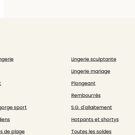
ingerie
Lingerie sculptante
Lingerie mariage
t
Plongeant
Rembourrés
gorge sport
S.G. d'allaitement
liens
Hotpants et shortys
s de plage
Toutes les soldes