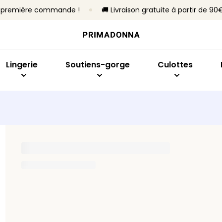
re première commande !
🚚 Livraison gratuite à partir de 90
Acheter par modèle
Acheter par taille
Acheter par collection
Acheter par type
Acheter par mo
Ach
Soutiens-gorge
Bonnet B à C
Primadonna
Sans armatures
Slips brésiliens
Emb
Culottes
Bonnet D à E
Primadonna Twist
Avec armatures
Culottes taille h
Sout
Lingerie
Soutiens-gorge
Culottes
Bodys
Bonnet F à H
Sport
Rembourrés
Hotpants et shor
Plon
Lingerie sculptante
Bonnet I à M
Best-sellers
Non rembourrés
Strings
Balc
Culottes sans co
Invis
Toute la lingerie
Culottes gainant
Bras
En f
Tous les culottes
Ban
Trouver ma taille
Spor
Tous les soutiens-gorge
Trouver ma taille