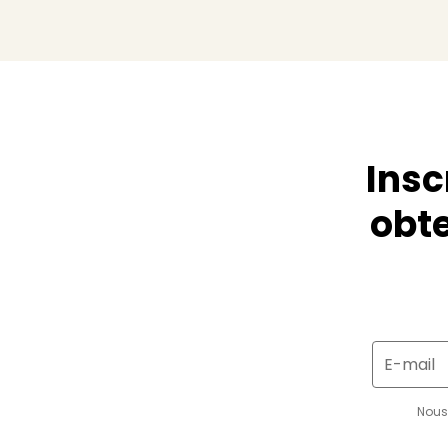
Insc
obte
E-mail
Nous 