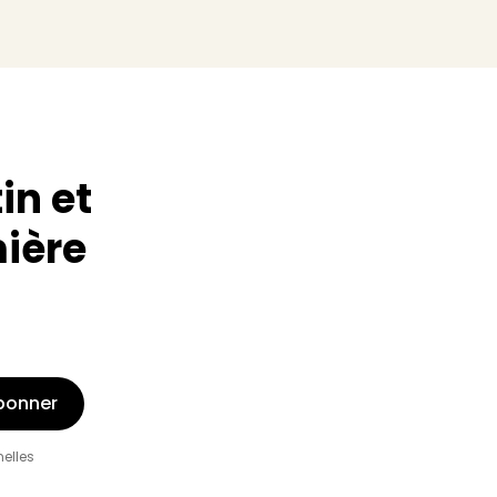
in et
mière
bonner
nelles