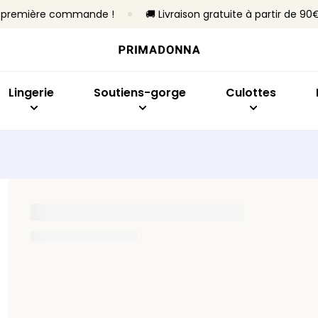
re première commande !
🚚 Livraison gratuite à partir de 90
Acheter par modèle
Acheter par taille
Acheter par collection
Acheter par type
Acheter par mo
Ach
Soutiens-gorge
Bonnet B à C
Primadonna
Sans armatures
Slips brésiliens
Emb
Culottes
Bonnet D à E
Primadonna Twist
Avec armatures
Culottes taille h
Sout
Lingerie
Soutiens-gorge
Culottes
Bodys
Bonnet F à H
Sport
Rembourrés
Hotpants et shor
Plon
Lingerie sculptante
Bonnet I à M
Best-sellers
Non rembourrés
Strings
Balc
Culottes sans co
Invis
Toute la lingerie
Culottes gainant
Bras
En f
Tous les culottes
Ban
Trouver ma taille
Spor
Tous les soutiens-gorge
Trouver ma taille