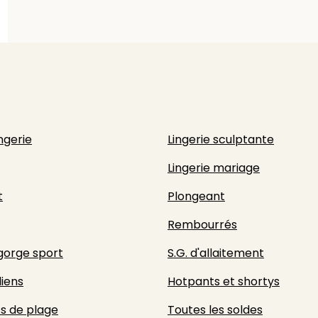
ingerie
Lingerie sculptante
Lingerie mariage
t
Plongeant
Rembourrés
gorge sport
S.G. d'allaitement
liens
Hotpants et shortys
s de plage
Toutes les soldes