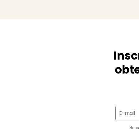
Insc
obte
E-mail
Nous 