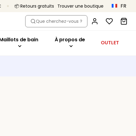
FR
€
📦 Retours gratuits
Trouver une boutique
dèle
eter par modèle
Acheter par modèle
À propos de
Que cherchez-vous ?
oîtant
Hauts de bikini
Primadonna x Vivian Hoorn
aute
ien-gorge minimiseur
Maillots 1 pièce
C’est ça, Primadonna
Maillots de bain
À propos de
OUTLET
tys
geant
Bas de bikini
Le projet Body Love
onnet
Tankini
Une qualité qui dure
utures
ibles
Vêtements de plage
Collections
es
sière
Tous les maillots de bain
orme de coeur
deau
t