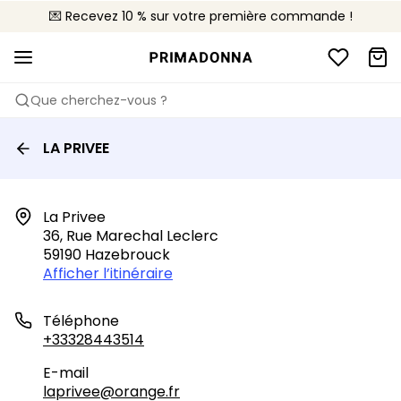
💌 Recevez 10 % sur votre première commande !
🚚 Livraison gratuite à partir de 90€
📦 Retours gratuits
Que cherchez-vous ?
LA PRIVEE
La Privee

36, Rue Marechal Leclerc

59190 Hazebrouck
Afficher l’itinéraire
Téléphone
+33328443514
E-mail
laprivee@orange.fr