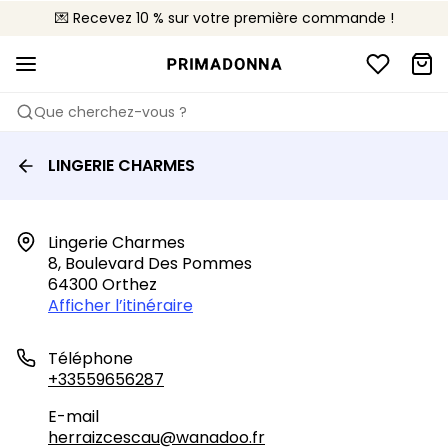
💌 Recevez 10 % sur votre première commande !
🚚 Livraison gratuite à partir de 90€
📦 Retours gratuits
Que cherchez-vous ?
LINGERIE CHARMES
Lingerie Charmes

8, Boulevard Des Pommes

64300 Orthez
Afficher l’itinéraire
Téléphone
+33559656287
E-mail
herraizcescau@wanadoo.fr