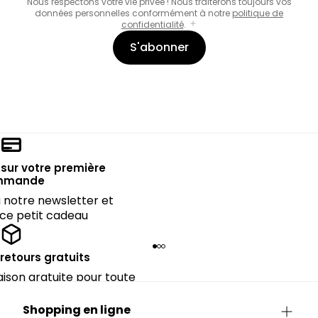
Nous respectons votre vie privée ! Nous traiterons toujours vos
données personnelles conformément à notre
politique de
confidentialité
.
S'abonner
sur votre première
mmande
notre newsletter et
 ce petit cadeau
 retours gratuits
raison gratuite pour toute
périeure à 90€.
Shopping en ligne