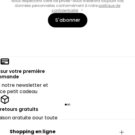
Nous respectons votre vie privée ! Nous traiterons toujours vos
données personnelles conformément à notre
politique de
confidentialité
.
S'abonner
sur votre première
mmande
notre newsletter et
 ce petit cadeau
 retours gratuits
raison gratuite pour toute
périeure à 90€.
Shopping en ligne