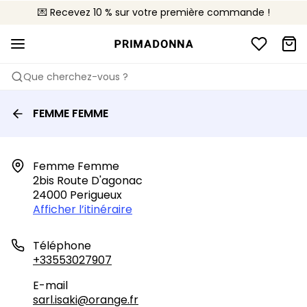
💌 Recevez 10 % sur votre première commande !
🚚 Livraison gratuite à partir de 90€
📦 Retours gratuits
Que cherchez-vous ?
FEMME FEMME
Femme Femme

2bis Route D'agonac

24000 Perigueux
Afficher l’itinéraire
Téléphone
+33553027907
E-mail
sarl.isaki@orange.fr