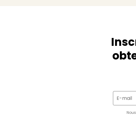
Insc
obte
E-mail
Nous 