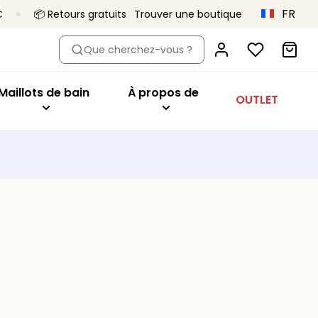
FR
€
📦 Retours gratuits
Trouver une boutique
dèle
eter par modèle
Acheter par modèle
À propos de
Que cherchez-vous ?
oîtant
Hauts de bikini
Primadonna x Vivian Hoorn
aute
ien-gorge minimiseur
Maillots 1 pièce
C’est ça, Primadonna
Maillots de bain
À propos de
OUTLET
tys
geant
Bas de bikini
Le projet Body Love
onnet
Tankini
Une qualité qui dure
utures
ibles
Vêtements de plage
Collections
es
sière
Tous les maillots de bain
orme de coeur
deau
t