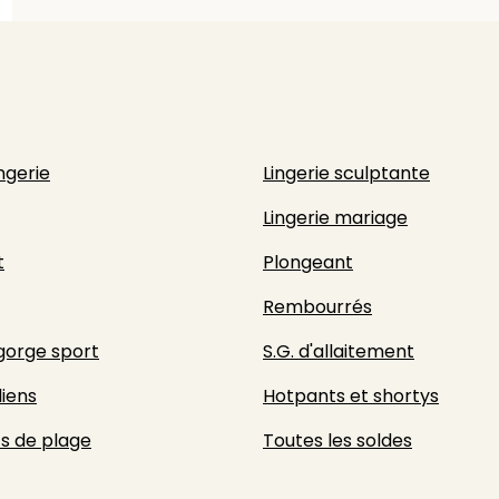
ingerie
Lingerie sculptante
Lingerie mariage
t
Plongeant
Rembourrés
gorge sport
S.G. d'allaitement
liens
Hotpants et shortys
s de plage
Toutes les soldes