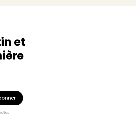
in et
mière
bonner
nelles