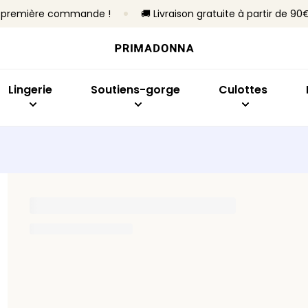
re première commande !
🚚 Livraison gratuite à partir de 90
Acheter par modèle
Acheter par taille
Acheter par collection
Acheter par type
Acheter par mo
Ach
Soutiens-gorge
Bonnet B à C
Primadonna
Sans armatures
Slips brésiliens
Emb
Culottes
Bonnet D à E
Primadonna Twist
Avec armatures
Culottes taille h
Sout
Lingerie
Soutiens-gorge
Culottes
Bodys
Bonnet F à H
Sport
Rembourrés
Hotpants et shor
Plon
Lingerie sculptante
Bonnet I à M
Best-sellers
Non rembourrés
Strings
Balc
Culottes sans co
Invis
Toute la lingerie
Culottes gainant
Bras
En f
Tous les culottes
Ban
Trouver ma taille
Spor
Tous les soutiens-gorge
Trouver ma taille