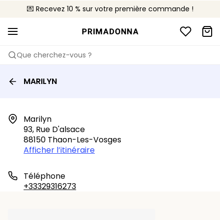
💌 Recevez 10 % sur votre première commande !
🌍 Vendus dans 627 boutiques en France
🚚 Livraison gratuite à partir de 90€
Que cherchez-vous ?
MARILYN
Marilyn

93, Rue D'alsace

88150 Thaon-Les-Vosges
Afficher l’itinéraire
Téléphone
+33329316273