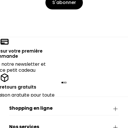
S'abonner
sur votre première
mmande
notre newsletter et
 ce petit cadeau
 retours gratuits
raison gratuite pour toute
périeure à 90€.
Shopping en ligne
Nos services