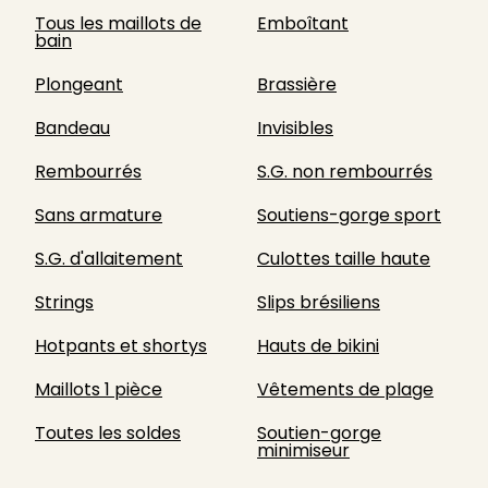
Tous les maillots de
Emboîtant
bain
Plongeant
Brassière
Bandeau
Invisibles
Rembourrés
S.G. non rembourrés
Sans armature
Soutiens-gorge sport
S.G. d'allaitement
Culottes taille haute
Strings
Slips brésiliens
Hotpants et shortys
Hauts de bikini
Maillots 1 pièce
Vêtements de plage
Toutes les soldes
Soutien-gorge
minimiseur