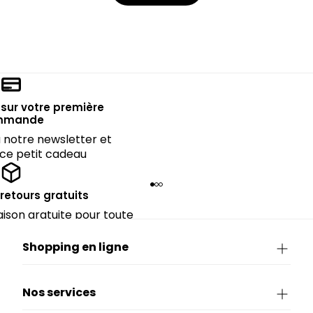
sur votre première
mmande
notre newsletter et
 ce petit cadeau
 retours gratuits
raison gratuite pour toute
périeure à 90€.
Shopping en ligne
Nos services