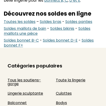
belle lingerie pour les
bonnets B, C
,
D et E
.
Découvrez nos soldes en ligne
Toutes les soldes
–
Soldes bras
-
Soldes panties
Soldes maillots de bain
-
Soldes bikinis
-
Soldes
maillots une pièce
Soldes bonnet B-C
-
Soldes bonnet D-E
-
Soldes
bonnet F+
Catégories populaires
Tous les soutiens-
Toute la lingerie
gorge
Lingerie sculptante
Culottes
Balconnet
Bodys