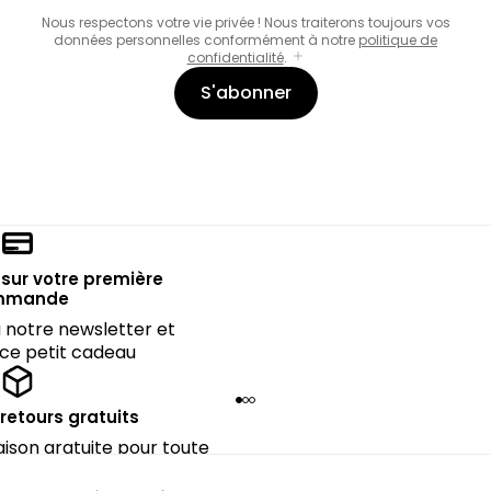
Nous respectons votre vie privée ! Nous traiterons toujours vos
données personnelles conformément à notre
politique de
confidentialité
.
S'abonner
sur votre première
mmande
notre newsletter et
 ce petit cadeau
 retours gratuits
raison gratuite pour toute
périeure à 90€.