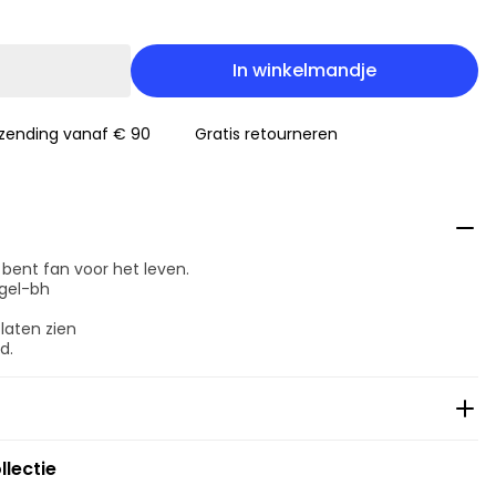
In winkelmandje
rzending vanaf € 90
Gratis retourneren
 bent fan voor het leven.
gel-bh
laten zien
d.
llectie
ging