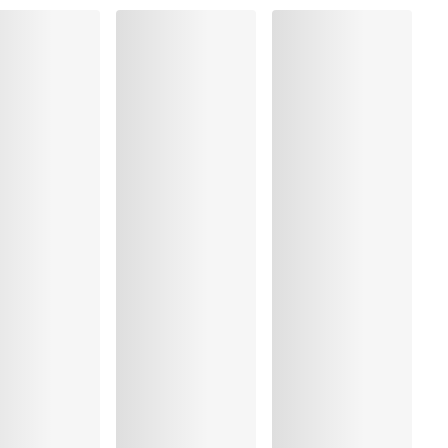
ma
, Polyester:17%, Polyamide:60%