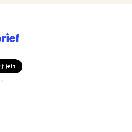
rief
jf je in
 in