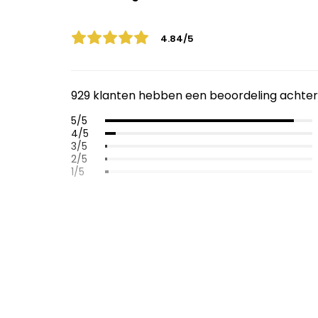
4.84/5
929 klanten hebben een beoordeling achte
5/5
4/5
3/5
2/5
1/5