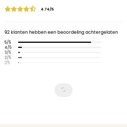
4.74/5
92 klanten hebben een beoordeling achtergelaten
5/5
4/5
3/5
2/5
1/5