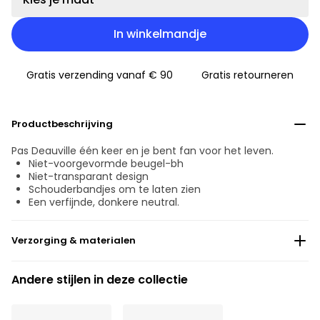
In winkelmandje
Gratis verzending vanaf € 90
Gratis retourneren
Productbeschrijving
Pas Deauville één keer en je bent fan voor het leven.
Niet-voorgevormde beugel-bh
Niet-transparant design
Schouderbandjes om te laten zien
Een verfijnde, donkere neutral.
Verzorging & materialen
Niet bleken
Andere stijlen in deze collectie
Geen professionele reiniging
Niet trommeldrogen
°