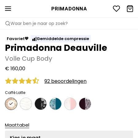
Waar ben je naar op zoek?
Favoriet💙
Gemiddelde compressie
Primadonna Deauville
Volle Cup Body
€ 160,00
92 beoordelingen
Caffé Latte
Maattabel
Kies je maat