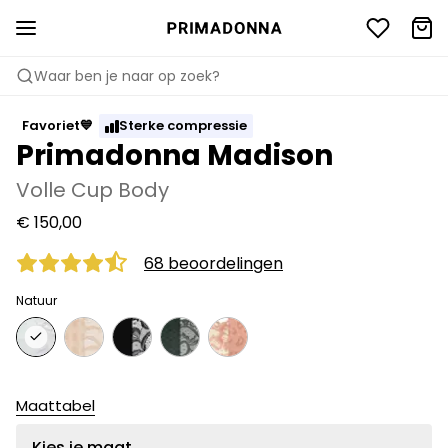
Waar ben je naar op zoek?
Favoriet💙
Sterke compressie
Primadonna Madison
Volle Cup Body
€ 150,00
68 beoordelingen
Natuur
Maattabel
Kies je maat