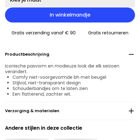
In winkelmandje
Gratis verzending vanaf € 90
Gratis retourneren
Productbeschrijving
Iconische pasvorm en modieuze look die elk seizoen
verandert.
Comfy niet-voorgevormde bh met beugel
Stijlvol, niet-transparant design
Schouderbandjes om te laten zien
Een flatterend, zachter wit.
Verzorging & materialen
Niet bleken
Andere stijlen in deze collectie
Geen professionele reiniging
Niet trommeldrogen