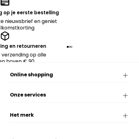
 op je eerste bestelling
nze nieuwsbrief en geniet
lkomstkorting
ing en retourneren
 verzending op alle
en boven € 90.
Online shopping
Onze services
Het merk