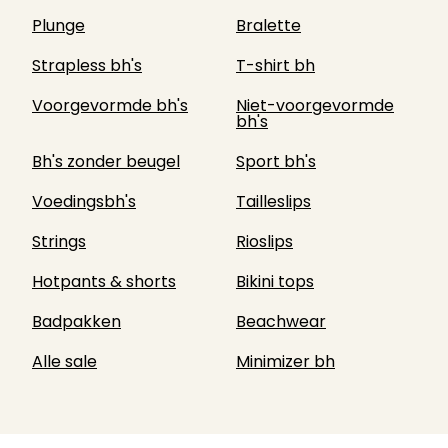
Plunge
Bralette
Strapless bh's
T-shirt bh
Voorgevormde bh's
Niet-voorgevormde
bh's
Bh's zonder beugel
Sport bh's
Voedingsbh's
Tailleslips
Strings
Rioslips
Hotpants & shorts
Bikini tops
Badpakken
Beachwear
Alle sale
Minimizer bh