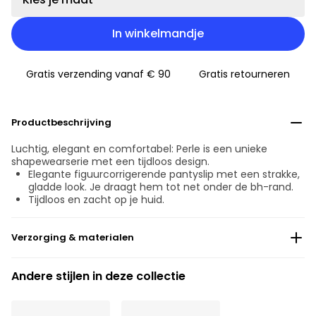
In winkelmandje
Gratis verzending vanaf € 90
Gratis retourneren
Productbeschrijving
Luchtig, elegant en comfortabel: Perle is een unieke
shapewearserie met een tijdloos design.
Elegante figuurcorrigerende pantyslip met een strakke,
gladde look. Je draagt hem tot net onder de bh-rand.
Tijdloos en zacht op je huid.
Verzorging & materialen
Niet bleken
Andere stijlen in deze collectie
Geen professionele reiniging
Niet trommeldrogen