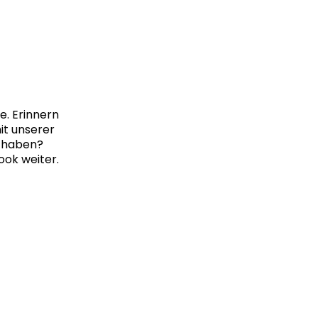
te. Erinnern
it unserer
t haben?
ook weiter.