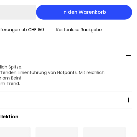
In den Warenkorb
eferungen ab CHF 150
Kostenlose Rückgabe
ich Spitze.
rfenden Linienführung von Hotpants. Mit reichlich
 am Bein!
im Trend.
llektion
nigung
r trocknen