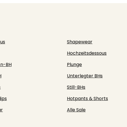
ous
Shapewear
Hochzeitsdessous
en-BH
Plunge
H
Unterlegter BHs
s
Still-BHs
lips
Hotpants & Shorts
r
Alle Sale