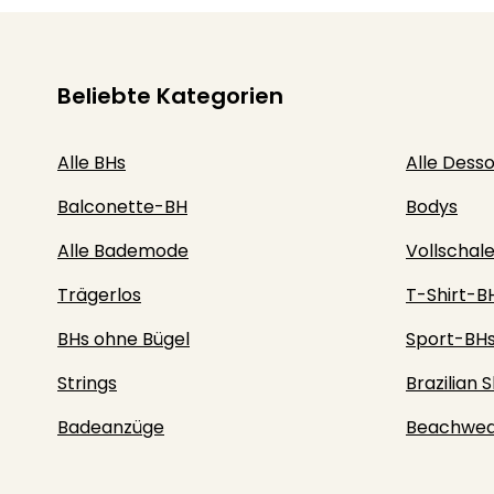
Beliebte Kategorien
Alle BHs
Alle Dess
Balconette-BH
Bodys
Alle Bademode
Vollschal
Trägerlos
T-Shirt-B
BHs ohne Bügel
Sport-BH
Strings
Brazilian S
Badeanzüge
Beachwea