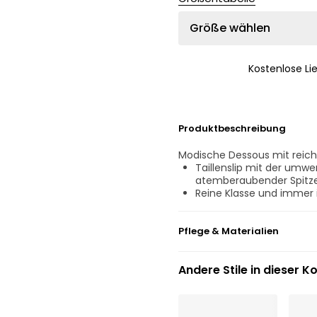
Größe wählen
Kostenlose Li
Produktbeschreibung
Modische Dessous mit reichl
Taillenslip mit der umwe
atemberaubender Spitze
Reine Klasse und immer 
Pflege & Materialien
Nicht bleichen
Andere Stile in dieser Ko
Keine professionelle Rei
Nicht im Wäschetrockne
30°C Normalwaschgang
°
30