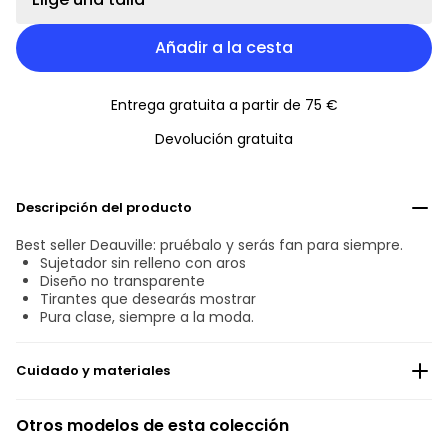
Añadir a la cesta
Entrega gratuita a partir de 75 €
Devolución gratuita
Descripción del producto
Best seller Deauville: pruébalo y serás fan para siempre.
Sujetador sin relleno con aros
Diseño no transparente
Tirantes que desearás mostrar
Pura clase, siempre a la moda.
Cuidado y materiales
No blanquear
Otros modelos de esta colección
No Lava en seco, profesionalmente