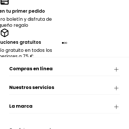
en tu primer pedido
ro boletín y disfruta de
queño regalo
luciones gratuitos
ío gratuito en todos los
eriores a 75 €.
Compras en línea
Nuestros servicios
La marca