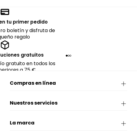
en tu primer pedido
ro boletín y disfruta de
queño regalo
luciones gratuitos
ío gratuito en todos los
eriores a 75 €.
Compras en línea
Nuestros servicios
La marca