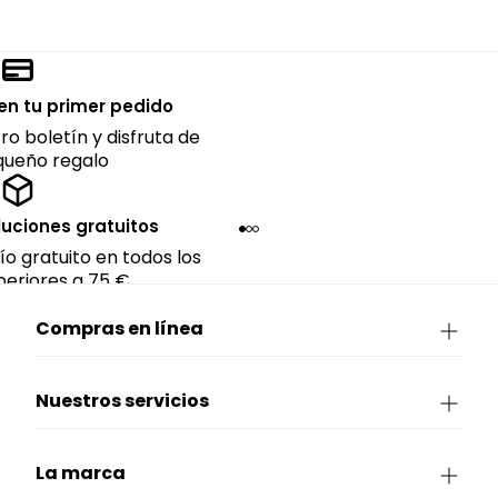
en tu primer pedido
ro boletín y disfruta de
queño regalo
luciones gratuitos
ío gratuito en todos los
eriores a 75 €.
Compras en línea
Nuestros servicios
La marca