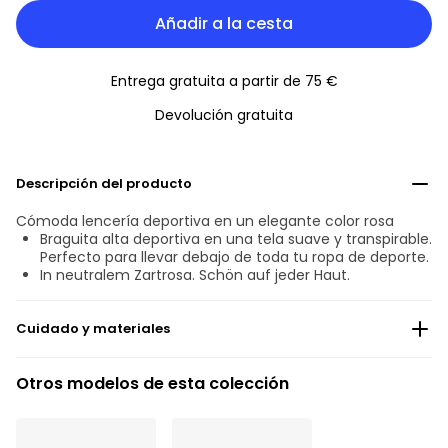
Añadir a la cesta
Entrega gratuita a partir de 75 €
Devolución gratuita
Descripción del producto
Cómoda lencería deportiva en un elegante color rosa
Braguita alta deportiva en una tela suave y transpirable.
Perfecto para llevar debajo de toda tu ropa de deporte.
In neutralem Zartrosa. Schön auf jeder Haut.
Cuidado y materiales
No blanquear
Otros modelos de esta colección
No Lava en seco, profesionalmente
No usar máquina secadora
30°C Programa suave
°
30